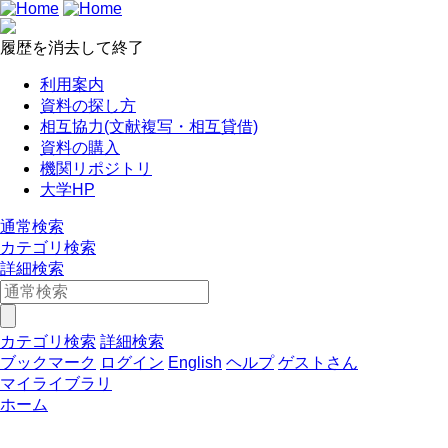
履歴を消去して終了
利用案内
資料の探し方
相互協力(文献複写・相互貸借)
資料の購入
機関リポジトリ
大学HP
通常検索
カテゴリ検索
詳細検索
カテゴリ検索
詳細検索
ブックマーク
ログイン
English
ヘルプ
ゲストさん
マイライブラリ
ホーム